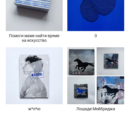
Помоги маме найти время
0
на искусство
ж*л*ю
Лошади Мейбриджа