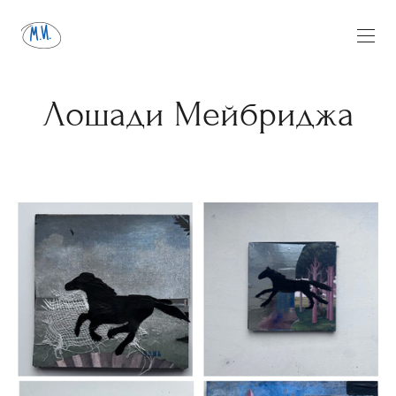
Лошади Мейбриджа