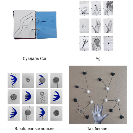
Суздаль Сон
Ag
Влюбленные волхвы
Так бывает