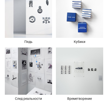
Пядь
Кубики
След реальности
Времетворение